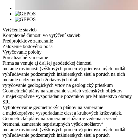
Vytýčenie stavieb
Komplexné činnosti vo vytýčení stavieb
Predprojektové zameranie
Založenie bodového poľa
Vytyčovanie polohy
Porealizačné zameranie
Firma sa venuje aj ďaľšej geodetickej činnosti
meranie rovinnosti (výškových pomerov) priemyselných podláh
vyhľadávanie podzemných inžinierskych sietí a porúch na nich
meranie nadzemných žeriavových dráh
vytyčovanie geologických vrtov na geologický prieskum
Geometrické plány na zameranie stavieb vojenských objektov
a majetkoprávne vysporiadanie pozemkov pre Ministerstvo obrany
SR.
Vyhotovovanie geometrických plánov na zameranie
a majetkoprávne vysporiadanie ciest a kruhových križovatiek.
Geometrické plány na zameranie stožiarov vedenia a vecné
bremená, zameranie neprístupných výšok stožiarov/
meranie rovinnosti (výškových pomerov) priemyselných podláh
vyhľadávanie podzemných inžinierskych sietí a porúch