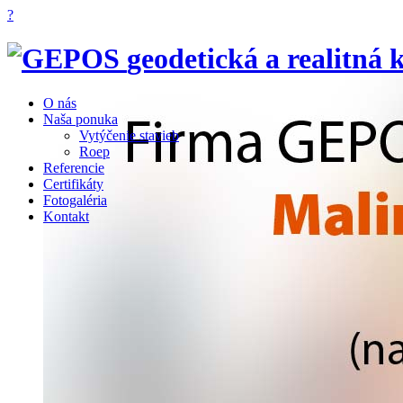
?
geodetická a realitná 
O nás
Naša ponuka
Vytýčenie stavieb
Roep
Referencie
Certifikáty
Fotogaléria
Kontakt