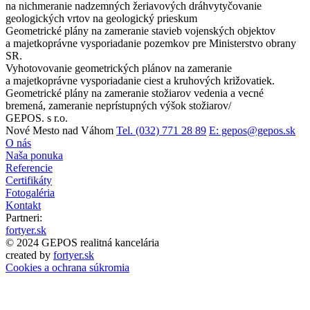
na nichmeranie nadzemných žeriavových dráhvytyčovanie
geologických vrtov na geologický prieskum
Geometrické plány na zameranie stavieb vojenských objektov
a majetkoprávne vysporiadanie pozemkov pre Ministerstvo obrany
SR.
Vyhotovovanie geometrických plánov na zameranie
a majetkoprávne vysporiadanie ciest a kruhových križovatiek.
Geometrické plány na zameranie stožiarov vedenia a vecné
bremená, zameranie neprístupných výšok stožiarov/
GEPOS. s r.o.
Nové Mesto nad Váhom
Tel. (032) 771 28 89
E: gepos@gepos.sk
O nás
Naša ponuka
Referencie
Certifikáty
Fotogaléria
Kontakt
Partneri:
fortyer.sk
© 2024 GEPOS realitná kancelária
created by
fortyer.sk
Cookies a ochrana súkromia