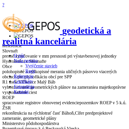
?
geodetická a
realitná kancelária
Referencie
Slovnaft
O nás
presné vytyčovanie v mm presnosti pri výstavbenovej jednotky
Naša ponuka
Hydrokraku v Slovnafte
Vytýčenie stavieb
Obce
Roep
polohopisné a výškopisné merania uličných pásovvo viacerých
Referencie
obciach pre plynofikáciu obcí pre SPP
Certifikáty
R1 úsek Vlčkovce Malý Báb
Fotogaléria
vyhotovovanie geometrických plánov na zameraniea majetkoprávne
Kontakt
vysporiadanie ciest
ROEP
spracovanie registrov obnovenej evidenciepozemkov ROEP v 5 k.ú.
ŽSR
rekonštrukcia na rýchlotrať časť Báhoň,Cífer predprojektové
zameranie, geometrické plány
Ministerstvo pôdohospodárstva
Pozemkové úpravy k.ú.Beckovská Vieska