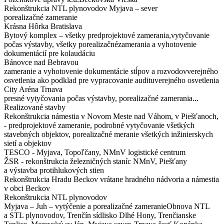
Rekonštrukcia NTL plynovodov Myjava – sever
porealizačné zameranie
Krásna Hôrka Bratislava
Bytový komplex – všetky predprojektové zamerania,vytyčovanie
počas výstavby, všetky porealizačnézamerania a vyhotovenie
dokumentácií pre kolaudáciu
Bánovce nad Bebravou
zameranie a vyhotovenie dokumentácie stĺpov a rozvodovverejného
osvetlenia ako podklad pre vypracovanie audituverejného osvetlenia
City Aréna Trnava
presné vytyčovania počas výstavby, porealizačné zamerania...
Realizované stavby
Rekonštrukcia námestia v Novom Meste nad Váhom, v Piešťanoch,
- predprojektové zameranie, podrobné vytyčovanie všetkých
stavebných objektov, porealizačné meranie všetkých inžinierskych
sietí a objektov
TESCO - Myjava, Topoľčany, NMnV logistické centrum
ŽSR - rekonštrukcia železničných staníc NMnV, Piešťany
a výstavba protihlukových stien
Rekonštrukcia Hradu Beckov vrátane hradného nádvoria a námestia
v obci Beckov
Rekonštrukcia NTL plynovodov
Myjava – Juh – vytýčenie a porealizačné zameranieObnova NTL
a STL plynovodov, Trenčín sídlisko Dlhé Hony, Trenčianske