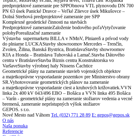
Teplice, Moravský sv.Ján, Myjava sever, Trnava časť Kopánka
predprojektové zameranie pre SPPObnova VTL plynovodu DN 700
PN 63 úsek Panické Dravce – Veľké Zlievce úsek Mikušovce –
Dolná Strehová predprojektové zameranie pre SPP
Komplexné geodetické činnosti na stavbách
Predprojektové zameranieZaloženie bodového poľaVytyčovanie
polohyPorealizačné zameranie
Výstavba supermarketu BILLA v NMnV, Plniareň a prívod vody
do plniarne LUCKAStavby showroomov Mercedes – Trenčín,
Zvolen, Žilina, Banská Bystrica, BratislavaStavby showroomov
KIA a Honda – Bratislava Tuhovská a Lamač.Stavba Dátového
centra v BratislaveStavba Biznis centra Konstruktorska vo
VaršaveStavby výrobnej haly Nissens Čachtice
Geometrické plány na zameranie stavieb vojenských objektov
a majetkoprávne vysporiadanie pozemkov pre Ministerstvo obrany
SR.Vyhotovovanie geometrických plánov na zameranie
a majetkoprávne vysporiadanie ciest a kruhových križovatiek.VVN
linka 2x 400 kV 043/496 EBO – Bošáca a VVN linka 495 Bošáca
– Varín - geometrické plány na zameranie stožiarov vedenia a vecné
bremená, zameranie neprístupných výšok stožiarov
GEPOS. s r.o.
Nové Mesto nad Váhom
Tel. (032) 771 28 89
E: gepos@gepos.sk
O nás
Naša ponuka
Referencie